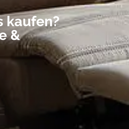
s kaufen?
le &