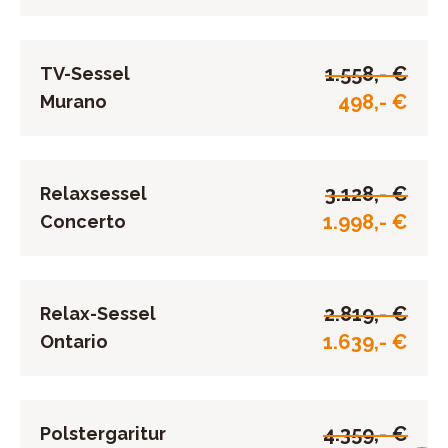
1.558,- €
TV-Sessel
498,- €
Murano
3.128,- €
Relaxsessel
1.998,- €
Concerto
2.819,- €
Relax-Sessel
1.639,- €
Ontario
4.359,- €
Polstergaritur