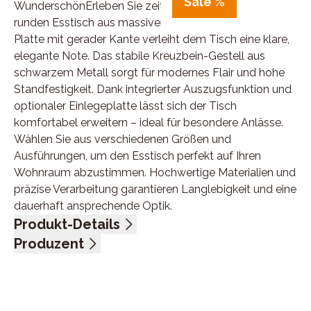
Sale %
WunderschönErleben Sie zeitloses Design mit unserem
runden Esstisch aus massiver Wildeiche bianco. Die
Platte mit gerader Kante verleiht dem Tisch eine klare,
elegante Note. Das stabile Kreuzbein-Gestell aus
schwarzem Metall sorgt für modernes Flair und hohe
Standfestigkeit. Dank integrierter Auszugsfunktion und
optionaler Einlegeplatte lässt sich der Tisch
komfortabel erweitern – ideal für besondere Anlässe.
Wählen Sie aus verschiedenen Größen und
Ausführungen, um den Esstisch perfekt auf Ihren
Wohnraum abzustimmen. Hochwertige Materialien und
präzise Verarbeitung garantieren Langlebigkeit und eine
dauerhaft ansprechende Optik.
Produkt-Details
Platte Wildeiche bianco massiv, gerade Kante, Stärke
Produzent
ca. 2,5 cm, Auszugsfunktion, ohne Einlegeplatte,
Name: Pure Natur, Bodahl Møbler ApS
Gestell Kreuzbeine Metall schwarz, DH ca. 120/75 cm
Anschrift: Lundholmvej 23, 7500 Holstebro, Dänemark
E-Mail-Adresse: info@bodahlmoebel.dk