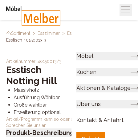
>
>
>
Sortiment
Esszimmer
Esstische
Esstisch 40150013 3
Möbel
Artikelnummer:
40150013/3
Esstisch
Küchen
Notting Hill
Aktionen & Kataloge
Massivholz
Ausführung Wählbar
Über uns
Größe wählbar
Erweiterung optional
Artikel/Programm kann so oder so ähnlich bestellt werden.
Kontakt & Anfahrt
Sprechen Sie uns an!
Produkt-Beschreibung