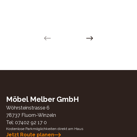
Previous slide
Next slide
Möbel Melber GmbH
Wöhrsteinstrasse 6
78737
Fluorn-Winzeln
Tel:
07402 92 17 0
Kostenlose Parkmöglichkeiten direkt am Haus
Jetzt Route planen