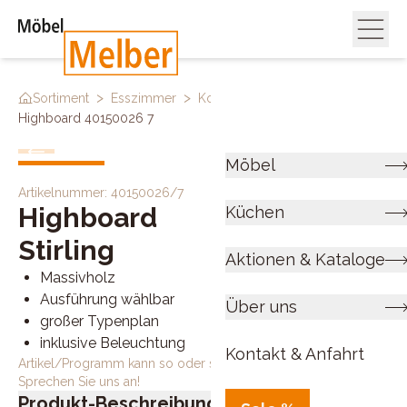
>
>
>
Sortiment
Esszimmer
Kommoden & Sideboards
Highboard 40150026 7
Möbel
Artikelnummer:
40150026/7
Highboard
Küchen
Stirling
Aktionen & Kataloge
Massivholz
Ausführung wählbar
Über uns
großer Typenplan
inklusive Beleuchtung
Kontakt & Anfahrt
Artikel/Programm kann so oder so ähnlich bestellt werden.
Sprechen Sie uns an!
Produkt-Beschreibung