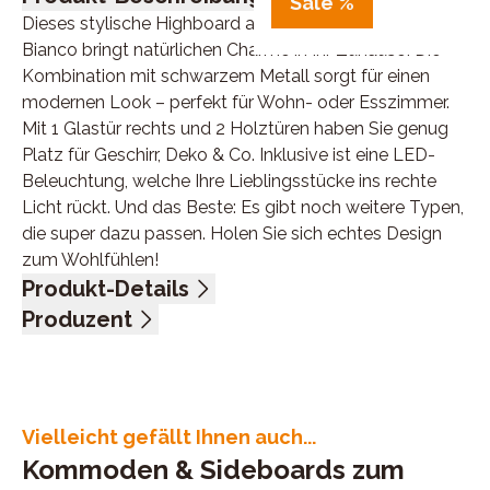
Sale %
Dieses stylische Highboard aus massiver Wildeiche
Bianco bringt natürlichen Charme in Ihr Zuhause! Die
Kombination mit schwarzem Metall sorgt für einen
modernen Look – perfekt für Wohn- oder Esszimmer.
Mit 1 Glastür rechts und 2 Holztüren haben Sie genug
Platz für Geschirr, Deko & Co. Inklusive ist eine LED-
Beleuchtung, welche Ihre Lieblingsstücke ins rechte
Licht rückt. Und das Beste: Es gibt noch weitere Typen,
die super dazu passen. Holen Sie sich echtes Design
zum Wohlfühlen!
Produkt-Details
Wildeiche Bianco massiv, Metall schwarz, 2 Holztüren,
Produzent
1 Glastür rechts, inklusive LED-Beleuchtung, BHT ca.
Name: Pure Natur, Bodahl Møbler ApS
116/160/40 cm
Anschrift: Lundholmvej 23, 7500 Holstebro, Dänemark
E-Mail-Adresse: info@bodahlmoebel.dk
UID (Umsatzsteuer-Identifikationsnummer): DK
Vielleicht gefällt Ihnen auch...
33365314
Kommoden & Sideboards zum