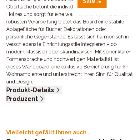
Sale %
Oberfläche betont die individuelle Maserung des
Holzes und sorgt für eine warme, edle Optik. Dank der
robusten Verarbeitung bietet das Board eine stabile
Ablagefläche für Bücher, Dekorationen oder
persönliche Gegenstände. Es lässt sich harmonisch in
verschiedenste Einrichtungsstile integrieren – ob
modern, klassisch oder skandinavisch. Mit seiner klaren
Formensprache und hochwertigen Materialität ist
dieses Wandboard eine exklusive Bereicherung für Ihr
Wohnambiente und unterstreicht Ihren Sinn für Qualität
und Design.
Produkt-Details
Wildeiche massiv geölt, BHT 170/25/24 cm
Produzent
Name: Pure Natur, G + K Möbelvertriebs GmbH
Anschrift: Im Maintal 10, 96173 Unterhaid, Deutschland
E-Mail-Adresse: k.probst@3s-frankenmoebel.de
UID (Umsatzsteuer-Identifikationsnummer): DE
Vielleicht gefällt Ihnen auch...
814983041