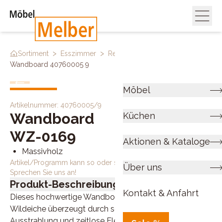
>
>
>
Sortiment
Esszimmer
Regale & Raumteiler
Wandboard 40760005 9
Möbel
Artikelnummer:
40760005/9
Wandboard
Küchen
WZ-0169
Aktionen & Kataloge
Massivholz
Artikel/Programm kann so oder so ähnlich bestellt werden.
Über uns
Sprechen Sie uns an!
Produkt-Beschreibung
Kontakt & Anfahrt
Dieses hochwertige Wandboard aus massiver
Wildeiche überzeugt durch seine natürliche
Ausstrahlung und zeitlose Eleganz. Die geölte