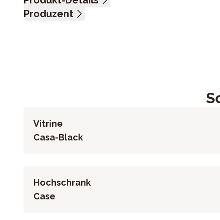
Produkt-Details
Wildeiche Bianco massiv, Metall schwarz, 1 Glastür, 1
Produzent
Name: Pure Natur, Bodahl Møbler ApS
Anschrift: Lundholmvej 23, 7500 Holstebro, Dänemark
E-Mail-Adresse: info@bodahlmoebel.dk
UID (Umsatzsteuer-Identifikationsnummer): DK 33365
S
Vitrine
Casa-Black
Hochschrank
Case