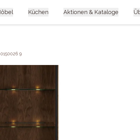
öbel
Küchen
Aktionen & Kataloge
Üb
 40150026 9