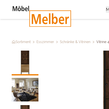
M
>
>
>
Sortiment
Esszimmer
Schränke & Vitrinen
Vitrine