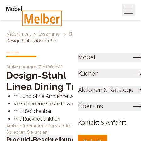
>
>
>
Sortiment
Esszimmer
Stühle
Design Stuhl 71810018 0
Möbel
Artikelnummer:
71810018/0
Design-Stuhl
Küchen
Linea Dining Trend
Aktionen & Kataloge
mit und ohne Armlehne wählbar
verschiedene Gestelle wählbar
Über uns
mit 180° drehbar
mit Rückholfunktion
Kontakt & Anfahrt
Artikel/Programm kann so oder so ähnlich bestellt werden.
Sprechen Sie uns an!
Produkt-Beschreibung