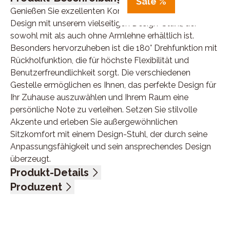
Sale %
Genießen Sie exzellenten Komfort und modernes
Design mit unserem vielseitigen Design-Stuhl, der
sowohl mit als auch ohne Armlehne erhältlich ist.
Besonders hervorzuheben ist die 180° Drehfunktion mit
Rückholfunktion, die für höchste Flexibilität und
Benutzerfreundlichkeit sorgt. Die verschiedenen
Gestelle ermöglichen es Ihnen, das perfekte Design für
Ihr Zuhause auszuwählen und Ihrem Raum eine
persönliche Note zu verleihen. Setzen Sie stilvolle
Akzente und erleben Sie außergewöhnlichen
Sitzkomfort mit einem Design-Stuhl, der durch seine
Anpassungsfähigkeit und sein ansprechendes Design
überzeugt.
Produkt-Details
Stoff 100% PET Recycling, Farbe eisblau, Gestell Stativ
Produzent
Edelstahl gebürstet, 180° Grad drehbar mit
Name: Niehoff Sitzmöbel GmbH
Rückholfunktion, Sitzhöhe 49 cm, BHT ca. 49/92/46
Anschrift: Groneweg 17, 48231 Warendorf, Deutschland
cm
E-Mail-Adresse: info@niehoff-sitzmoebel.de