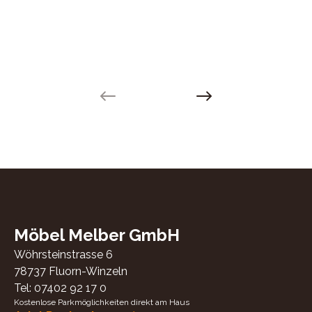
Previous slide
Next slide
Möbel Melber GmbH
Wöhrsteinstrasse 6
78737
Fluorn-Winzeln
Tel:
07402 92 17 0
Kostenlose Parkmöglichkeiten direkt am Haus