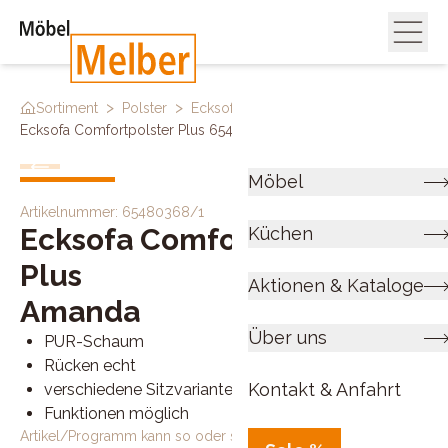
>
>
>
Sortiment
Polster
Ecksofas
Ecksofa Comfortpolster Plus 65480368 1
Möbel
Artikelnummer:
65480368/1
Ecksofa Comfortpolster
Küchen
Plus
Aktionen & Kataloge
Amanda
Über uns
PUR-Schaum
Rücken echt
Kontakt & Anfahrt
verschiedene Sitzvarianten wählbar
Funktionen möglich
Artikel/Programm kann so oder so ähnlich bestellt werden.