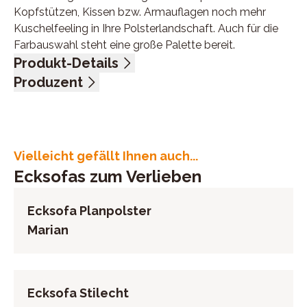
Kopfstützen, Kissen bzw. Armauflagen noch mehr
Kuschelfeeling in Ihre Polsterlandschaft. Auch für die
Farbauswahl steht eine große Palette bereit.
Produkt-Details
Flachgewebe, 100% Polyester, Farbe grey, Rücken echt,
Produzent
Sitz Soft, Metallfuß Aluminium, Sitzhöhe 46 cm,
Name: Carina Polstermöbel- Vertriebs GmbH
bestehend aus:
Anschrift: Am Jägerheim 1 c, 33378 Rheda-
Sofa 2,5-sitzig, Armlehne links, BHT ca. 161/89/93 cm
Wiedenbrück, Deutschland
Eckelement 1-sitzig mit Abschlussteil rechts, BHT ca.
E-Mail-Adresse: info@carina.de
Vielleicht gefällt Ihnen auch...
91/89/208 cm
UID (Umsatzsteuer-Identifikationsnummer): DE
Ecksofas zum Verlieben
Stellmaß ca. 252 x 208 cm
126786716
Ecksofa Planpolster
Marian
Ecksofa Stilecht