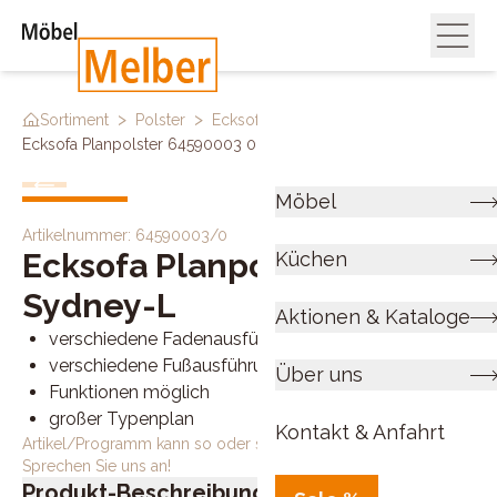
>
>
>
Sortiment
Polster
Ecksofas
Ecksofa Planpolster 64590003 0
Möbel
Artikelnummer:
64590003/0
Ecksofa Planpolster
Küchen
Sydney-L
Aktionen & Kataloge
verschiedene Fadenausführungen wählbar
verschiedene Fußausführungen wählbar
Über uns
Funktionen möglich
großer Typenplan
Kontakt & Anfahrt
Artikel/Programm kann so oder so ähnlich bestellt werden.
Sprechen Sie uns an!
Produkt-Beschreibung