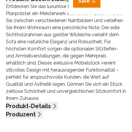
Sale %
Entdecken Sie das luxuriöse Ecksofa der Marke
Planpolster, ein Meisterwerk aus echtem Leder. Wählen
Sie zwischen verschiedenen Nahtbildern und verleihen
Sie Ihrem Wohnraum eine persönliche Note. Der edle
Sichtholzrahmen aus geölter Wildeiche verleiht dem
Sofa eine natürliche Eleganz und Robustheit. Für
höchsten Komfort sorgen die optionalen Sitztiefen-
und Armteilverstellungen, die gegen Mehrpreis
erhältlich sind. Dieses exklusive Möbelstück vereint
stilvolles Design mit herausragender Funktionalität –
perfekt für anspruchsvolle Kunden, die Wert auf
Qualität und Ästhetik legen. Gönnen Sie sich ein Stück
zeitlose Schönheit und unvergleichlichen Sitzkomfort in
Ihrem Zuhause.
Produkt-Details
Nubuk-Anilin Leder, Farbe olive, Sichtholzrahmen
Produzent
Wildeiche, Rücken echt, Metallfuß schwarz, Sitzhöhe
Name: Polinova Polstermöbel GmbH & Co.KG
43 cm, bestehend aus:
Anschrift: Diepenauer Heide 1, 31603 Diepenau,