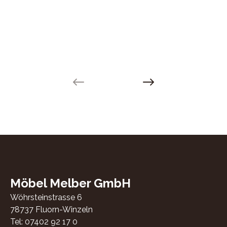
Previous slide
Next slide
Möbel Melber GmbH
Wöhrsteinstrasse 6
78737
Fluorn-Winzeln
Tel:
07402 92 17 0