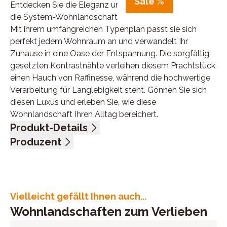
Sale %
Entdecken Sie die Eleganz und den Komfort, die Ihnen
die System-Wohnlandschaft von Planpolster bietet.
Mit ihrem umfangreichen Typenplan passt sie sich
perfekt jedem Wohnraum an und verwandelt Ihr
Zuhause in eine Oase der Entspannung. Die sorgfältig
gesetzten Kontrastnähte verleihen diesem Prachtstück
einen Hauch von Raffinesse, während die hochwertige
Verarbeitung für Langlebigkeit steht. Gönnen Sie sich
diesen Luxus und erleben Sie, wie diese
Wohnlandschaft Ihren Alltag bereichert.
Produkt-Details
Bezug Microfaser, Nutzschicht: 100% Polyester,
Produzent
Grundschicht: 100% Polyester, Farbe anthrazit, Sitz
Name: Polipol Polstermöbel GmbH & Co.KG
Federkern, Kontrastnaht Doppelsteppnaht beige,
Anschrift: Diepenauer Heide 1, 31603 Diepenau,
Metallfuß alufarbig, Sitzhöhe 46 cm, bestehend aus:
Deutschland
2,5-Sitzer, Rücken Nessel, Armlehne links, BHT ca.
E-Mail-Adresse: office@polipol.de
Vielleicht gefällt Ihnen auch...
170/96/92 cm
UID (Umsatzsteuer-Identifikationsnummer): DE
Wohnlandschaften zum Verlieben
Eckige Spitzecke, Rücken echt, BHT ca. 89/96/89 cm
261794943
1,5-Sitzer mit Anstellhocker rechts, Rücken echt, BHT