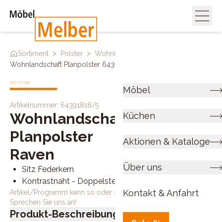
>
>
>
Sortiment
Polster
Wohnlandschaften
Wohnlandschaft Planpolster 64391818 5
Möbel
Artikelnummer:
64391818/5
Wohnlandschaft
Küchen
Planpolster
Aktionen & Kataloge
Raven
Über uns
Sitz Federkern
Kontrastnaht - Doppelsteppnaht beige
Kontakt & Anfahrt
Artikel/Programm kann so oder so ähnlich bestellt werden.
Sprechen Sie uns an!
Produkt-Beschreibung