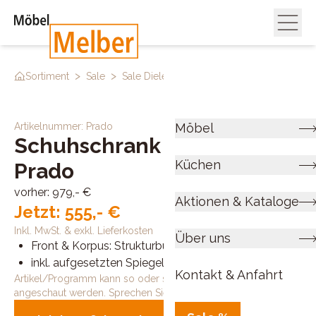
>
>
>
Sortiment
Sale
Sale Diele
Schuhschrank Prado
Artikelnummer:
Prado
Möbel
Schuhschrank
Küchen
Prado
vorher:
979,- €
Aktionen & Kataloge
Jetzt:
555,- €
Inkl. MwSt. & exkl. Lieferkosten
Über uns
Front & Korpus: Strukturbuche,
inkl. aufgesetzten Spiegel
Kontakt & Anfahrt
Artikel/Programm kann so oder so ähnlich in der Ausstellung
angeschaut werden. Sprechen Sie uns an!