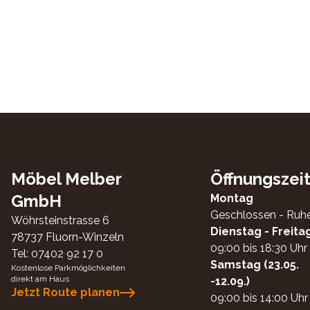
Möbel Melber
Öffnungszei
GmbH
Montag
Geschlossen - Ruh
Wöhrsteinstrasse 6
Dienstag - Freita
78737
Fluorn-Winzeln
09:00 bis 18:30 Uhr
Tel:
07402 92 17 0
Samstag (23.05.
Kostenlose Parkmöglichkeiten
direkt am Haus
-12.09.)
Jetzt Route planen
09:00 bis 14:00 Uhr