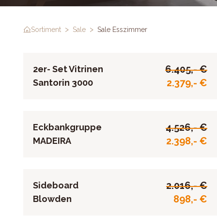
>
>
Sortiment
Sale
Sale Esszimmer
6.405,- €
2er- Set Vitrinen
2.379,- €
Santorin 3000
4.526,- €
Eckbankgruppe
2.398,- €
MADEIRA
2.016,- €
Sideboard
898,- €
Blowden