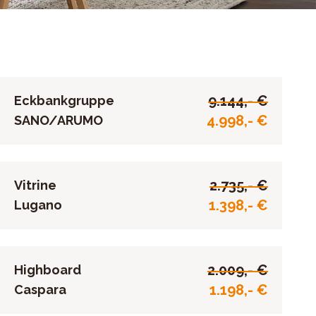
9.144,- €
Eckbankgruppe
4.998,- €
SANO/ARUMO
2.735,- €
Vitrine
1.398,- €
Lugano
2.009,- €
Highboard
1.198,- €
Caspara