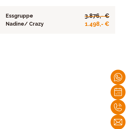
3.876,- €
Essgruppe
1.498,- €
Nadine/ Crazy