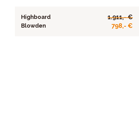
1.911,- €
Highboard
798,- €
Blowden