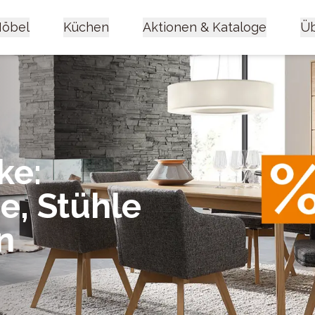
öbel
Küchen
Aktionen & Kataloge
Üb
ke:
e, Stühle
n