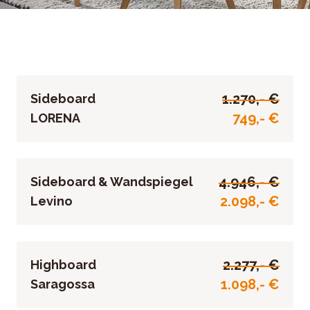
1.270,- €
Sideboard
749,- €
LORENA
4.946,- €
Sideboard & Wandspiegel
2.098,- €
Levino
2.277,- €
Highboard
1.098,- €
Saragossa