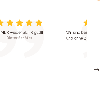
MER wieder SEHR gut!!!
Wir sind bestens berat
Dieter Schäfer
und ohne Zeitdruck wur
eingega
Rolf Sch
Next sl