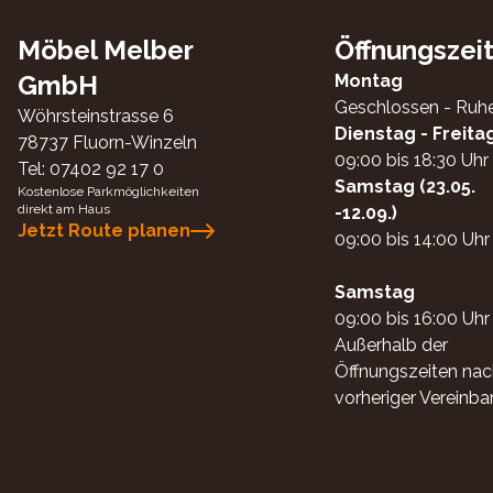
Möbel Melber
Öffnungszei
GmbH
Montag
Geschlossen - Ruh
Wöhrsteinstrasse 6
Dienstag - Freita
78737
Fluorn-Winzeln
09:00 bis 18:30 Uhr
Tel:
07402 92 17 0
Samstag (23.05.
Kostenlose Parkmöglichkeiten
direkt am Haus
-12.09.)
Jetzt Route planen
09:00 bis 14:00 Uhr
Samstag
09:00 bis 16:00 Uhr
Außerhalb der
Öffnungszeiten nac
vorheriger Vereinba