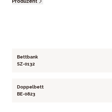
Kopf- und Fußteil Asteiche massiv, Beleuchtung am F
Produzent
Name: casada, Rauch Möbelwerke GmbH - Dialog
Anschrift: Wendelin-Rauch-Straße, 97896 Freudenber
E-Mail-Adresse: info@rauchmoebel.de
UID (Umsatzsteuer-Identifikationsnummer): DE 81117
Bettbank
SZ-0132
Doppelbett
BE-0823