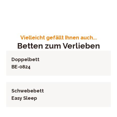
ußteil, Kopfteilrahmen und Kufen schwarz, Liegefläche ca. 1
g / Baden, Deutschland
2957
Vielleicht gefällt Ihnen auch...
Betten zum Verlieben
Doppelbett
BE-0824
Schwebebett
Easy Sleep