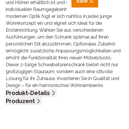
Sale %
und Höhen erhältlich ist und sich perfekt an Ihre
individuellen Raumgegebenheiten anpasst. Mit seiner
modernen Optik fügt er sich nahtlos in jedes junge
Wohnkonzept ein und eignet sich ideal für die
Ersteinrichtung. Wählen Sie aus verschiedenen
Ausführungen, um den Schrank optimal auf Ihren
persönlichen Stil abzustimmen. Optionales Zubehör
ermöglicht zusätzliche Anpassungsmöglichkeiten und
erhöht die Funktionalität Ihres neuen Möbelstücks.
Dieser 2-türige Schwebetürenschrank bietet nicht nur
großzügigen Stauraum, sondern auch eine stilvolle
Lösung für Ihr Zuhause. Investieren Sie in Qualität und
Design – für ein harmonisches Wohnambiente.
Produkt-Details
Front alpinweiß und Weissglas, Korpus alpinweiß,
Produzent
Griffleisten alufarbig, 2-türig, Aufteilung 90/90/45 cm,
Name: Rauch Möbelwerke GmbH - Pack's
BHT ca. 226/210/57 cm
Anschrift: Wendelin-Rauch-Straße, 97896 Freudenberg
/ Baden, Deutschland