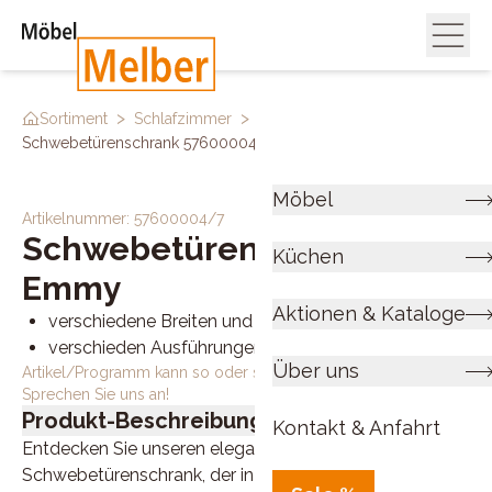
>
>
>
Sortiment
Schlafzimmer
Kleiderschränke
Schwebetürenschrank 57600004 7
Möbel
Artikelnummer:
57600004/7
Schwebetürenschrank
Küchen
Emmy
Aktionen & Kataloge
verschiedene Breiten und Höhen wählbar
verschieden Ausführungen wählbar
Über uns
Artikel/Programm kann so oder so ähnlich bestellt werden.
Sprechen Sie uns an!
Produkt-Beschreibung
Kontakt & Anfahrt
Entdecken Sie unseren eleganten
Schwebetürenschrank, der in verschiedenen Breiten