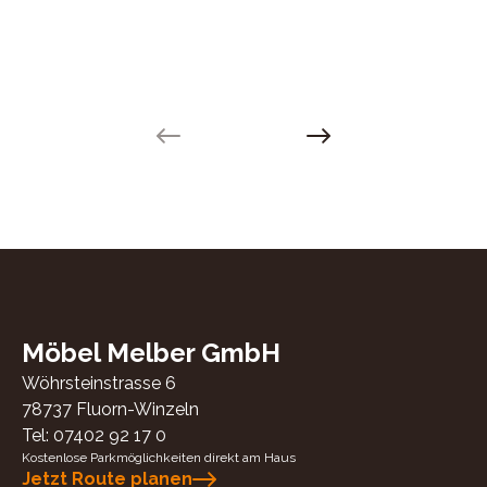
Previous slide
Next slide
Möbel Melber GmbH
Wöhrsteinstrasse 6
78737
Fluorn-Winzeln
Tel:
07402 92 17 0
Kostenlose Parkmöglichkeiten direkt am Haus
Jetzt Route planen