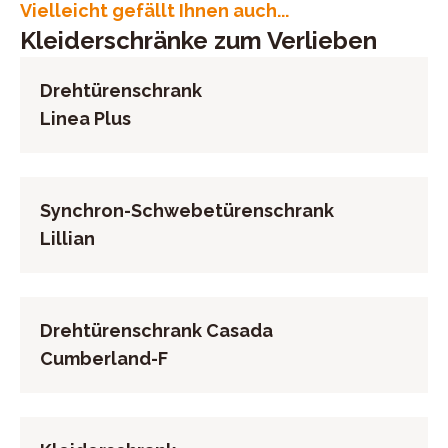
E-Mail-Adresse: info@rauchmoebel.de
Vielleicht gefällt Ihnen auch...
UID (Umsatzsteuer-Identifikationsnummer): DE
Kleiderschränke zum Verlieben
811172957
Drehtürenschrank
Linea Plus
Synchron-Schwebetürenschrank
Lillian
Drehtürenschrank Casada
Cumberland-F