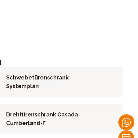
t , inklusive 1x Schubkasteneinsatz, inklusive 1x
n
Schwebetürenschrank
Systemplan
Drehtürenschrank Casada
Cumberland-F