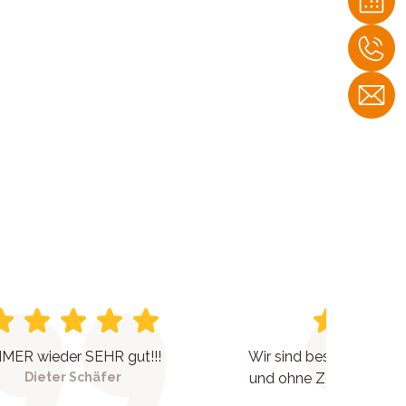
MER wieder SEHR gut!!!
Wir sind bestens berat
Dieter Schäfer
und ohne Zeitdruck wur
eingega