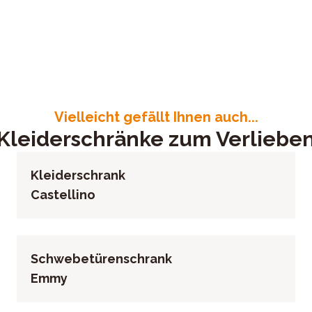
rig, Spiegeltür mittig, inklusive 1x Schwebetürendämpfer 2er Se
g / Baden, Deutschland
2957
Vielleicht gefällt Ihnen auch...
Kleiderschränke zum Verliebe
Kleiderschrank
Castellino
Schwebetürenschrank
Emmy