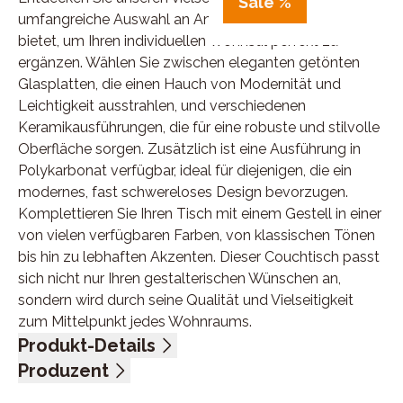
Sale %
umfangreiche Auswahl an Anpassungsmöglichkeiten
bietet, um Ihren individuellen Wohnstil perfekt zu
ergänzen. Wählen Sie zwischen eleganten getönten
Glasplatten, die einen Hauch von Modernität und
Leichtigkeit ausstrahlen, und verschiedenen
Keramikausführungen, die für eine robuste und stilvolle
Oberfläche sorgen. Zusätzlich ist eine Ausführung in
Polykarbonat verfügbar, ideal für diejenigen, die ein
modernes, fast schwereloses Design bevorzugen.
Komplettieren Sie Ihren Tisch mit einem Gestell in einer
von vielen verfügbaren Farben, von klassischen Tönen
bis hin zu lebhaften Akzenten. Dieser Couchtisch passt
sich nicht nur Ihren gestalterischen Wünschen an,
sondern wird durch seine Qualität und Vielseitigkeit
zum Mittelpunkt jedes Wohnraums.
Produkt-Details
Platte Keramik Eiche hell, Gestell lackierter Stahl
Produzent
schwarz, DH ca. 90/40 cm
Name: Akante SAS