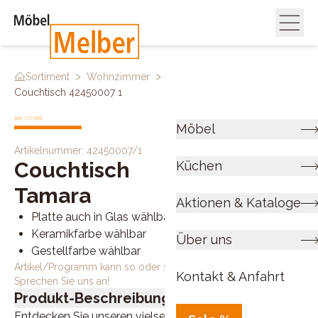
>
>
>
Sortiment
Wohnzimmer
Couch & Beistelltische
Couchtisch 42450007 1
Möbel
Artikelnummer:
42450007/1
Couchtisch
Küchen
Tamara
Aktionen & Kataloge
Platte auch in Glas wählbar
Keramikfarbe wählbar
Über uns
Gestellfarbe wählbar
Artikel/Programm kann so oder so ähnlich bestellt werden.
Kontakt & Anfahrt
Sprechen Sie uns an!
Produkt-Beschreibung
Entdecken Sie unseren vielseitigen Couchtisch, der eine