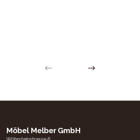
Previous slide
Next slide
Möbel Melber GmbH
Wöhrsteinstrasse 6