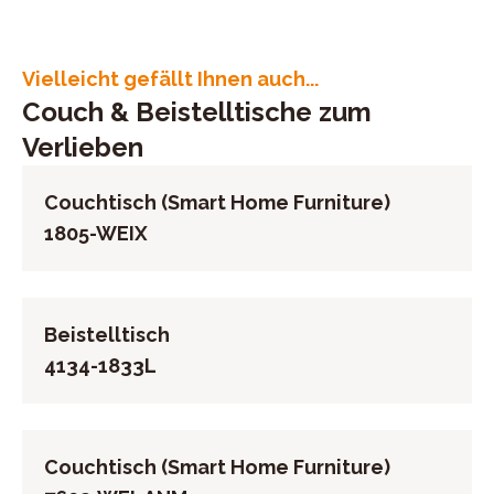
Anschrift: Avenue de Flandre 45/1, 59290 Wasquehal,
Frankreich
E-Mail-Adresse: bestellungen@akante.com
Vielleicht gefällt Ihnen auch...
UID (Umsatzsteuer-Identifikationsnummer): FR
Couch & Beistelltische zum
70751634460
Verlieben
Couchtisch (Smart Home Furniture)
1805-WEIX
Beistelltisch
4134-1833L
Couchtisch (Smart Home Furniture)