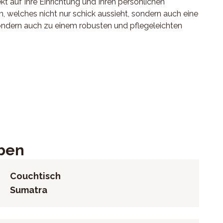
t auf Ihre Einrichtung und Ihren persönlichen
 welches nicht nur schick aussieht, sondern auch eine
sondern auch zu einem robusten und pflegeleichten
en mit Durchmesser 77, 46 und 40 cm, Höhe 43 cm, Maße
eben
Couchtisch
Sumatra