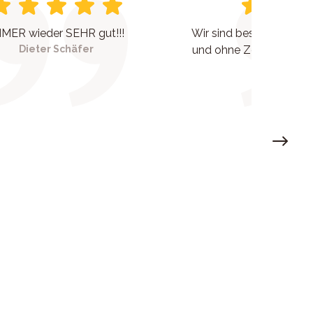
MER wieder SEHR gut!!!
Wir sind bestens berat
Dieter Schäfer
und ohne Zeitdruck wur
eingega
Rolf Sch
Next sl