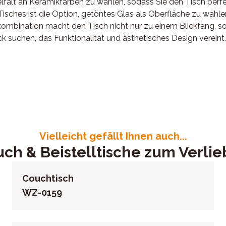
lfalt an Keramikfarben zu wählen, sodass Sie den Tisch perfek
ches ist die Option, getöntes Glas als Oberfläche zu wählen,
lkombination macht den Tisch nicht nur zu einem Blickfang, 
tück suchen, das Funktionalität und ästhetisches Design vereint.
Gestell mattschwarz lackierter Stahl, 3 synchronisierte Platt
Frankreich
1634460
Vielleicht gefällt Ihnen auch...
ch & Beistelltische zum Verli
Couchtisch
WZ-0159