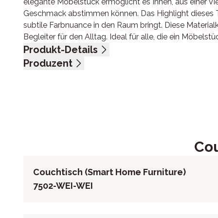
elegante Möbelstück ermöglicht es Ihnen, aus einer Vie
Geschmack abstimmen können. Das Highlight dieses Tis
subtile Farbnuance in den Raum bringt. Diese Materia
Begleiter für den Alltag. Ideal für alle, die ein Möbels
Produkt-Details
obere Platte Keramik Titan, untere Platten Klarglas, 
Produzent
offen: Ø 132 x 43 cm
Name: Akante SAS
Anschrift: Avenue de Flandre 45/1, 59290 Wasquehal, 
E-Mail-Adresse: bestellungen@akante.com
UID (Umsatzsteuer-Identifikationsnummer): FR 7075
Cou
Couchtisch (Smart Home Furniture)
7502-WEI-WEI