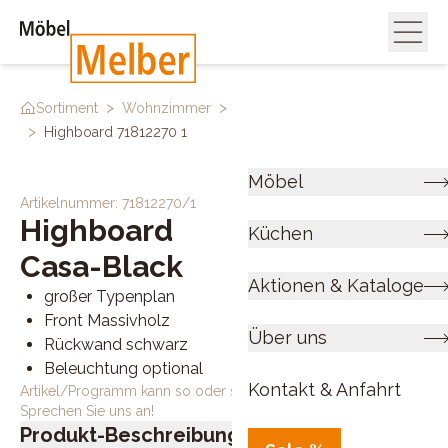
>
>
Sortiment
Wohnzimmer
Kommoden & Sideboards
>
Highboard 71812270 1
Möbel
Artikelnummer:
71812270/1
Highboard
Küchen
Casa-Black
Aktionen & Kataloge
großer Typenplan
Front Massivholz
Über uns
Rückwand schwarz
Beleuchtung optional
Kontakt & Anfahrt
Artikel/Programm kann so oder so ähnlich bestellt werden.
Sprechen Sie uns an!
Produkt-Beschreibung