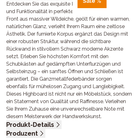
Sale %
Entdecken Sie das exquisite Highboard, das Eleganz
und Funktionalität in perfekter Harmonie vereint. Die
Front aus massiver Wildeiche, geölt für einen warmen,
natürlichen Glanz, verleiht Ihrem Raum eine zeitlose
Ästhetik. Der furnierte Korpus ergänzt das Design mit
einer robusten Struktur, während die sichtbare
Rückwand in stilvollem Schwarz moderne Akzente
setzt. Erleben Sie höchsten Komfort mit den
Schubkästen auf gedämpften Unterflurzügen und
Selbsteinzug – ein sanftes Öffnen und Schließen ist
garantiert. Die Ganzmetallfederbänder sorgen
ebenfalls für mühelosen Zugang und Langlebigkeit.
Dieses Highboard ist nicht nur ein Möbelstück, sondern
ein Statement von Qualität und Raffinesse. Verleihen
Sie Ihrem Zuhause eine unverwechselbare Note mit
diesem Meisterwerk der Handwerkskunst.
Produkt-Details
Front Wildeiche massiv, geölt, Korpus furniert, sichtbare
Produzent