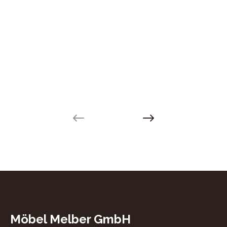
Previous slide
Next slide
Möbel Melber GmbH