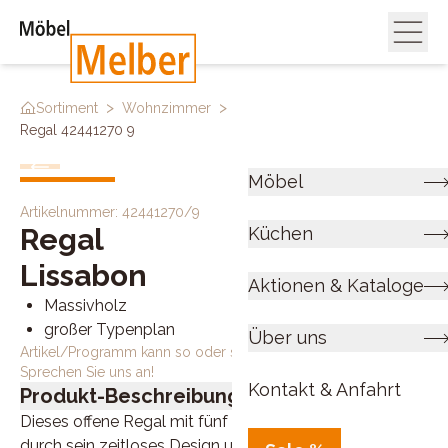
>
>
>
Sortiment
Wohnzimmer
Regale & Raumteiler
Regal 42441270 9
Möbel
Artikelnummer:
42441270/9
Regal
Küchen
Lissabon
Aktionen & Kataloge
Massivholz
großer Typenplan
Über uns
Artikel/Programm kann so oder so ähnlich bestellt werden.
Sprechen Sie uns an!
Kontakt & Anfahrt
Produkt-Beschreibung
Dieses offene Regal mit fünf stabilen Böden überzeugt
durch sein zeitloses Design und vielseitige