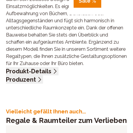
Sale %
Einsatzmöglichkeiten. Es eignet sich ideal zur stilvollen
Aufbewahrung von Büchern, Dekoration oder
Alltagsgegenständen und fügt sich harmonisch in
unterschiedliche Raumkonzepte ein. Dank der offenen
Bauweise behalten Sie stets den Überblick und
schaffen ein aufgeräumtes Ambiente. Ergänzend zu
diesem Modell finden Sie in unserem Sortiment weitere
Regaltypen, die Ihnen zusätzliche Gestaltungsoptionen
für Ihr Zuhause oder Ihr Büro bieten.
Produkt-Details
Wildeiche massiv, natur geölt, Schwarzstahl, 5 Böden,
Produzent
offen, BHT ca. 40/160/40 cm
Name: Pure Natur, Infantil GmbH - Wohnglücklich
Anschrift: Marie-Curie-Str. 1, 72202 Nagold,
Deutschland
E-Mail-Adresse: info@imc-nagold.de
Vielleicht gefällt Ihnen auch...
UID (Umsatzsteuer-Identifikationsnummer): DE
Regale & Raumteiler zum Verlieben
265279207