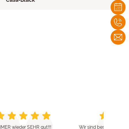
MER wieder SEHR gut!!!
Wir sind bestens berat