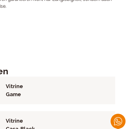
se.
en, offenes Fach, inklusive LED-Beleuchtung,
en
Vitrine
Game
Vitrine
Casa-Black