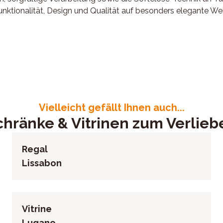
nktionalität, Design und Qualität auf besonders elegante Wei
arz, Korpus Eiche massiv, geölt, geschroppte Akzente, 2 Tür
4521
Vielleicht gefällt Ihnen auch...
chränke & Vitrinen zum Verlieb
Regal
Lissabon
Vitrine
Lugano