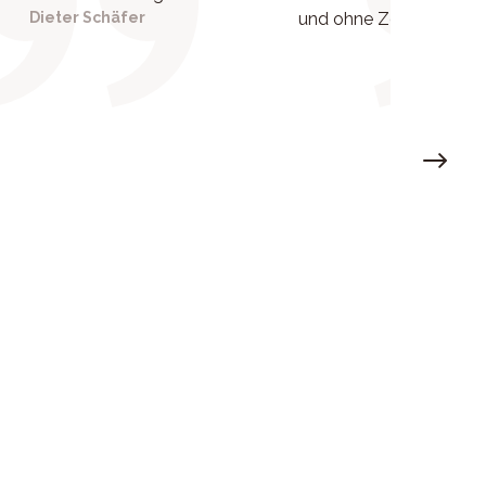
Dieter Schäfer
und ohne Zeitdruck wur
eingega
Rolf Sch
Next sl