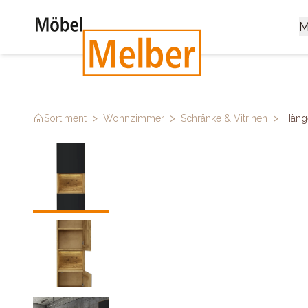
M
>
>
>
Sortiment
Wohnzimmer
Schränke & Vitrinen
Hänge