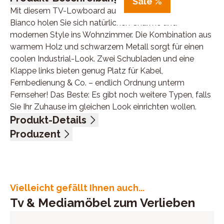
Sale %
Mit diesem TV-Lowboard aus massiver Wildeiche
Bianco holen Sie sich natürlichen Charme und
modernen Style ins Wohnzimmer. Die Kombination aus
warmem Holz und schwarzem Metall sorgt für einen
coolen Industrial-Look. Zwei Schubladen und eine
Klappe links bieten genug Platz für Kabel,
Fernbedienung & Co. – endlich Ordnung unterm
Fernseher! Das Beste: Es gibt noch weitere Typen, falls
Sie Ihr Zuhause im gleichen Look einrichten wollen.
Produkt-Details
Wildeiche Bianco massiv, Metall schwarz, 2
Produzent
Schubladen, 1 Klappe links, BHT ca. 180/42/45 cm
Name: Pure Natur, Bodahl Møbler ApS
Anschrift: Lundholmvej 23, 7500 Holstebro, Dänemark
E-Mail-Adresse: info@bodahlmoebel.dk
UID (Umsatzsteuer-Identifikationsnummer): DK
Vielleicht gefällt Ihnen auch...
33365314
Tv & Mediamöbel zum Verlieben