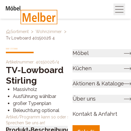
>
>
>
Sortiment
Wohnzimmer
Tv & Mediamöbel
Tv Lowboard 40150026 4
Möbel
Artikelnummer:
40150026/4
TV-Lowboard
Küchen
Stirling
Aktionen & Kataloge
Massivholz
Ausführung wählbar
Über uns
großer Typenplan
Beleuchtung optional
Kontakt & Anfahrt
Artikel/Programm kann so oder so ähnlich bestellt werden.
Sprechen Sie uns an!
Produkt-Beschreibung