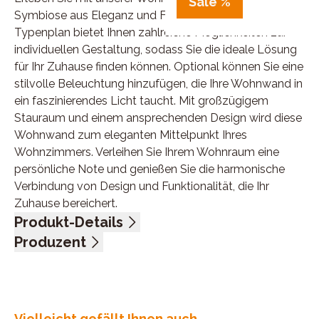
Sale %
Symbiose aus Eleganz und Funktionalität. Der große
Typenplan bietet Ihnen zahlreiche Möglichkeiten zur
individuellen Gestaltung, sodass Sie die ideale Lösung
für Ihr Zuhause finden können. Optional können Sie eine
stilvolle Beleuchtung hinzufügen, die Ihre Wohnwand in
ein faszinierendes Licht taucht. Mit großzügigem
Stauraum und einem ansprechenden Design wird diese
Wohnwand zum eleganten Mittelpunkt Ihres
Wohnzimmers. Verleihen Sie Ihrem Wohnraum eine
persönliche Note und genießen Sie die harmonische
Verbindung von Design und Funktionalität, die Ihr
Zuhause bereichert.
Produkt-Details
Front Asteiche Bianco, Rahmen massiv, Füllung furniert,
Produzent
Korpus Eiche Artisan Nachbildung, Glas Klarglas,
Name: Ideal-Möbel GmbH & Co.KG
Schubkästen mit Selbsteinzug und Dämpfung, Kombi
Anschrift: Dieselstr. 1, 59329 Wadersloh, Deutschland
bestehend aus:
E-Mail-Adresse: ch.schroeder@ideal-moebel.de
Vitrine, 2-türig, 1 Glastür, 3 Holzeinlegeböden, BHT ca.
UID (Umsatzsteuer-Identifikationsnummer): DE
Vielleicht gefällt Ihnen auch...