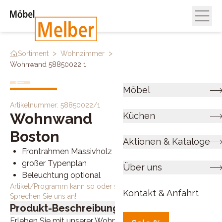
>
>
>
Sortiment
Wohnzimmer
Wohnwände
Wohnwand 58850022 1
Möbel
Artikelnummer:
58850022/1
Wohnwand
Küchen
Boston
Aktionen & Kataloge
Frontrahmen Massivholz
großer Typenplan
Über uns
Beleuchtung optional
Artikel/Programm kann so oder so ähnlich bestellt werden.
Kontakt & Anfahrt
Sprechen Sie uns an!
Produkt-Beschreibung
Erleben Sie mit unserer Wohnwand die perfekte