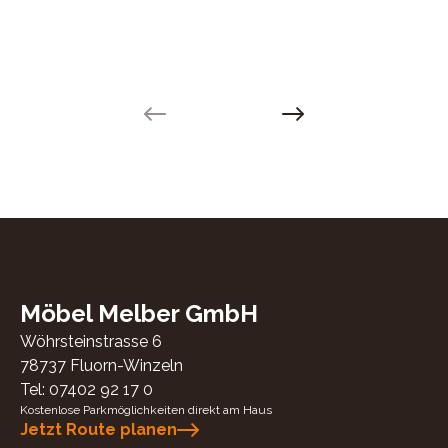
Previous slide
Next slide
Möbel Melber GmbH
Wöhrsteinstrasse 6
78737
Fluorn-Winzeln
Tel:
07402 92 17 0
Kostenlose Parkmöglichkeiten direkt am Haus
Jetzt Route planen