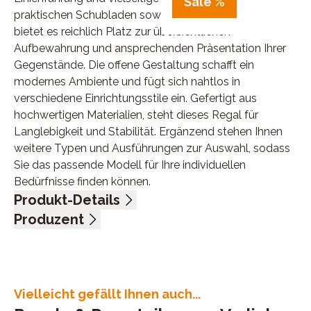
Sale %
praktischen Schubladen sowie vier offenen Böden
bietet es reichlich Platz zur übersichtlichen
Aufbewahrung und ansprechenden Präsentation Ihrer
Gegenstände. Die offene Gestaltung schafft ein
modernes Ambiente und fügt sich nahtlos in
verschiedene Einrichtungsstile ein. Gefertigt aus
hochwertigen Materialien, steht dieses Regal für
Langlebigkeit und Stabilität. Ergänzend stehen Ihnen
weitere Typen und Ausführungen zur Auswahl, sodass
Sie das passende Modell für Ihre individuellen
Bedürfnisse finden können.
Produkt-Details
Wildeiche massiv, natur geölt, Schwarzstahl, 2
Produzent
Schubladen, 4 Böden, BHT ca. 80/198/40 cm
Name: Pure Natur, Infantil GmbH - Wohnglücklich
Anschrift: Marie-Curie-Str. 1, 72202 Nagold,
Deutschland
E-Mail-Adresse: info@imc-nagold.de
Vielleicht gefällt Ihnen auch...
UID (Umsatzsteuer-Identifikationsnummer): DE