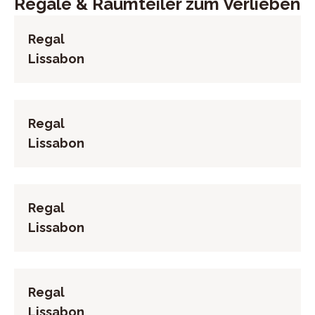
Regale & Raumteiler zum Verlieben
265279207
Regal
Lissabon
Regal
Lissabon
Regal
Lissabon
Regal
Lissabon