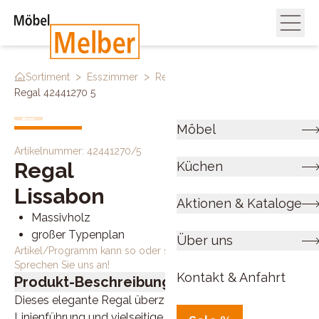
>
>
>
Sortiment
Esszimmer
Regale & Raumteiler
Regal 42441270 5
Möbel
Artikelnummer:
42441270/5
Regal
Küchen
Lissabon
Aktionen & Kataloge
Massivholz
großer Typenplan
Über uns
Artikel/Programm kann so oder so ähnlich bestellt werden.
Sprechen Sie uns an!
Kontakt & Anfahrt
Produkt-Beschreibung
Dieses elegante Regal überzeugt durch seine klare
Linienführung und vielseitige Funktionalität. Mit zwei