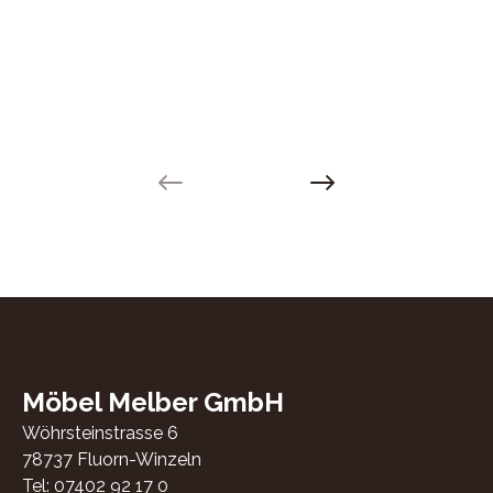
Previous slide
Next slide
Möbel Melber GmbH
Wöhrsteinstrasse 6
78737
Fluorn-Winzeln
Tel:
07402 92 17 0