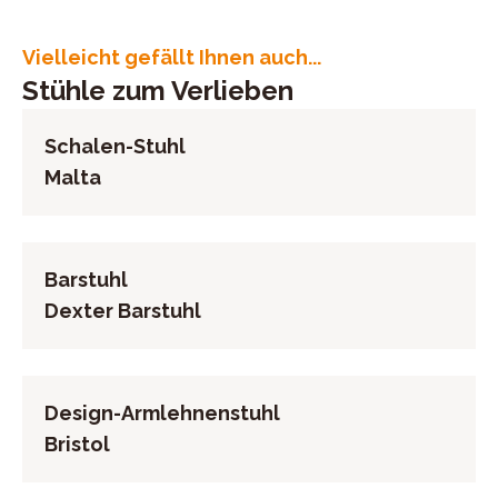
anthrazit matt, Kunststoffgleiter, Belastbar bis 140 kg,
Deutschland
Sitzhöhe ca. 50 cm, BHT ca. 52/98/61 cm
E-Mail-Adresse: venjakob@venjakob-moebel.de
Vielleicht gefällt Ihnen auch...
UID (Umsatzsteuer-Identifikationsnummer): DE
Stühle zum Verlieben
126783408
Schalen-Stuhl
Malta
Barstuhl
Dexter Barstuhl
Design-Armlehnenstuhl
Bristol