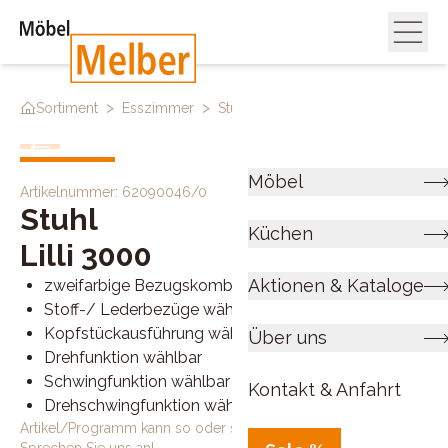
>
>
>
Sortiment
Esszimmer
Stühle
Stuhl 62090046 0
Möbel
Artikelnummer:
62090046/0
Stuhl
Küchen
Lilli 3000
Aktionen & Kataloge
zweifarbige Bezugskombinationen wählbar
Stoff-/ Lederbezüge wählbar
Kopfstückausführung wählbar
Über uns
Drehfunktion wählbar
Schwingfunktion wählbar
Kontakt & Anfahrt
Drehschwingfunktion wählbar
Artikel/Programm kann so oder so ähnlich bestellt werden.