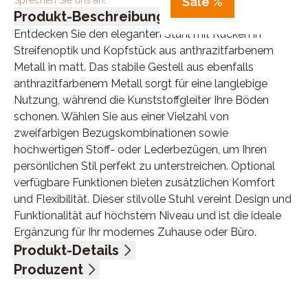
Sprechen Sie uns an!
Sale %
Produkt-Beschreibung
Entdecken Sie den eleganten Stuhl mit Rücken in
Streifenoptik und Kopfstück aus anthrazitfarbenem
Metall in matt. Das stabile Gestell aus ebenfalls
anthrazitfarbenem Metall sorgt für eine langlebige
Nutzung, während die Kunststoffgleiter Ihre Böden
schonen. Wählen Sie aus einer Vielzahl von
zweifarbigen Bezugskombinationen sowie
hochwertigen Stoff- oder Lederbezügen, um Ihren
persönlichen Stil perfekt zu unterstreichen. Optional
verfügbare Funktionen bieten zusätzlichen Komfort
und Flexibilität. Dieser stilvolle Stuhl vereint Design und
Funktionalität auf höchstem Niveau und ist die ideale
Ergänzung für Ihr modernes Zuhause oder Büro.
Produkt-Details
Textilgeflecht, Webstoff, 70% Schurwolle, 30%
Produzent
Polyester, Farbe bronze, Rücken Streifenoptik,
Name: Venjakob, Alfons GmbH & Co.KG
Kopfstück Metall anthrazit matt, Gestell Metall
Anschrift: Friedrichsdorfer Str. 220, 33335 Gütersloh,