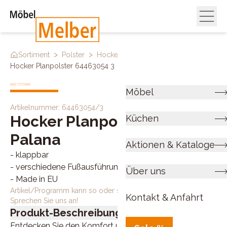
>
>
>
Sortiment
Polster
Hocker
Hocker Planpolster 64463054 3
Möbel
Artikelnummer:
64463054/3
Hocker Planpolster
Küchen
Palana
Aktionen & Kataloge
- klappbar
- verschiedene Fußausführungen
Über uns
- Made in EU
Artikel/Programm kann so oder so ähnlich bestellt werden.
Kontakt & Anfahrt
Sprechen Sie uns an!
Produkt-Beschreibung
Entdecken Sie den Komfort und die Vielseitigkeit