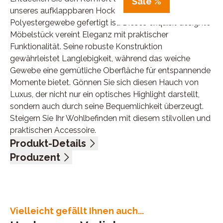
Sale %
unseres aufklappbaren Hockers, der aus hochwertigem
Polyestergewebe gefertigt ist. Dieses exquisit designte
Möbelstück vereint Eleganz mit praktischer
Funktionalität. Seine robuste Konstruktion
gewährleistet Langlebigkeit, während das weiche
Gewebe eine gemütliche Oberfläche für entspannende
Momente bietet. Gönnen Sie sich diesen Hauch von
Luxus, der nicht nur ein optisches Highlight darstellt,
sondern auch durch seine Bequemlichkeit überzeugt.
Steigern Sie Ihr Wohlbefinden mit diesem stilvollen und
praktischen Accessoire.
Produkt-Details
Polyestergewebe, 100% Polyester, Farbe alu
Produzent
Hocker aufklappbar, BHT ca. 130/43/65 cm
Name: Zehdenick Polstermöbel GmbH & Co.KG
Anschrift: Diepenauer Heide 1, 31603 Diepenau,
Deutschland
E-Mail-Adresse: office@zehdenick-pm.de
Vielleicht gefällt Ihnen auch...
UID (Umsatzsteuer-Identifikationsnummer): DE