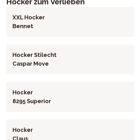
Hocker zum Verlieben
261794951
XXL Hocker
Bennet
Hocker Stilecht
Caspar Move
Hocker
8295 Superior
Hocker
Claus