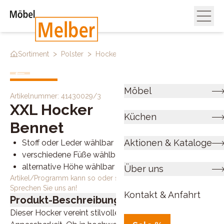
>
>
>
Sortiment
Polster
Hocker
Xxl Hocker 41430029 3
Möbel
Artikelnummer:
41430029/3
XXL Hocker
Küchen
Bennet
Aktionen & Kataloge
Stoff oder Leder wählbar
verschiedene Füße wählbar
alternative Höhe wählbar
Über uns
Artikel/Programm kann so oder so ähnlich bestellt werden.
Sprechen Sie uns an!
Kontakt & Anfahrt
Produkt-Beschreibung
Dieser Hocker vereint stilvolle Eleganz mit vielseitiger