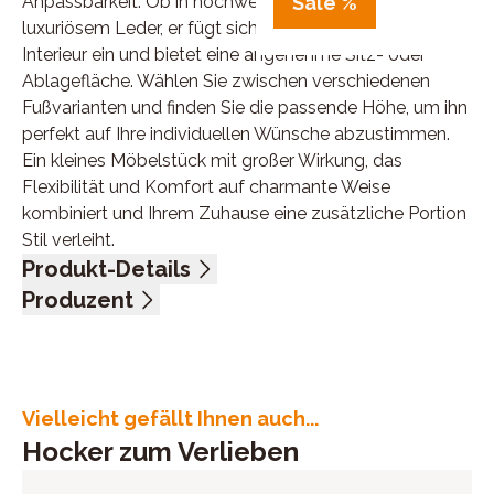
Anpassbarkeit. Ob in hochwertigem Stoff oder
Sale %
luxuriösem Leder, er fügt sich harmonisch in jedes
Interieur ein und bietet eine angenehme Sitz- oder
Ablagefläche. Wählen Sie zwischen verschiedenen
Fußvarianten und finden Sie die passende Höhe, um ihn
perfekt auf Ihre individuellen Wünsche abzustimmen.
Ein kleines Möbelstück mit großer Wirkung, das
Flexibilität und Komfort auf charmante Weise
kombiniert und Ihrem Zuhause eine zusätzliche Portion
Stil verleiht.
Produkt-Details
Webstoff, Nutzschicht 100% Polyester, Farbe silver, Sitz
Produzent
Kaltschaum, Fuß schwarz, BHT ca. 130/46/65 cm
Name: Hukla Polstermöbel GmbH & Co.KG
Anschrift: Diepenauer Heide 1, 31603 Diepenau,
Deutschland
E-Mail-Adresse: finance@polipol.de
Vielleicht gefällt Ihnen auch...
UID (Umsatzsteuer-Identifikationsnummer): DE
Hocker zum Verlieben
815587794