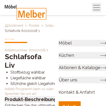
>
>
>
Sortiment
Polster
Sofas & Couches
Schlafsofa 60020018 1
Möbel
Artikelnummer:
60020018/1
Schlafsofa
Küchen
Liv
Aktionen & Kataloge
Stoffbezug wählbar
Liegefläche wählbar
Über uns
Sitzhöhe gleich Liegehöhe
Artikel/Programm kann so oder so ähnlich bestellt werden.
Kontakt & Anfahrt
Sprechen Sie uns an!
Produkt-Beschreibung
Entdecken Sie das ultimative Schlafsofa, das