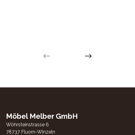
Previous slide
Next slide
Möbel Melber GmbH
Wöhrsteinstrasse 6
78737
Fluorn-Winzeln