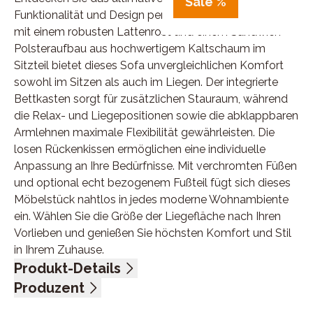
Sale %
Funktionalität und Design perfekt vereint. Ausgestattet
mit einem robusten Lattenrost und einem Sandwich-
Polsteraufbau aus hochwertigem Kaltschaum im
Sitzteil bietet dieses Sofa unvergleichlichen Komfort
sowohl im Sitzen als auch im Liegen. Der integrierte
Bettkasten sorgt für zusätzlichen Stauraum, während
die Relax- und Liegepositionen sowie die abklappbaren
Armlehnen maximale Flexibilität gewährleisten. Die
losen Rückenkissen ermöglichen eine individuelle
Anpassung an Ihre Bedürfnisse. Mit verchromten Füßen
und optional echt bezogenem Fußteil fügt sich dieses
Möbelstück nahtlos in jedes moderne Wohnambiente
ein. Wählen Sie die Größe der Liegefläche nach Ihren
Vorlieben und genießen Sie höchsten Komfort und Stil
in Ihrem Zuhause.
Produkt-Details
Flachgewebe, 100% Polyester, Farbe rot, Lattenrost
Produzent
und Sandwich-Polsteraufbau mit Kaltschaum im
Name: Bali Schaumstoff GmbH