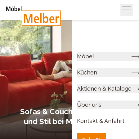
Möbel
Küchen
Aktionen & Kataloge
Über uns
Sofas & Couches – Komfort
und Stil bei Möbel Melber
Kontakt & Anfahrt