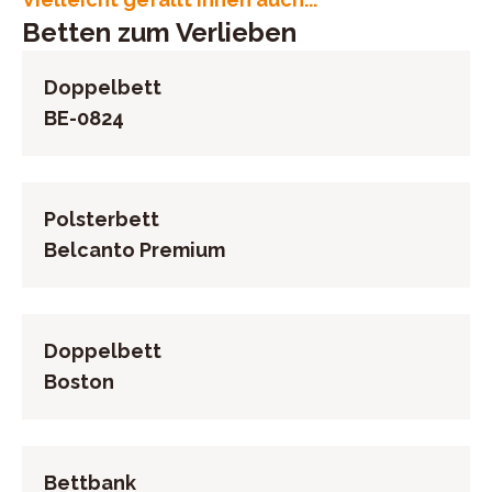
H2/H3, Liegefläche ca. 180x200 cm, BHT ca.
UID (Umsatzsteuer-Identifikationsnummer): DE
Betten zum Verlieben
198/100/221 cm
815873861
Doppelbett
BE-0824
Polsterbett
Belcanto Premium
Doppelbett
Boston
Bettbank