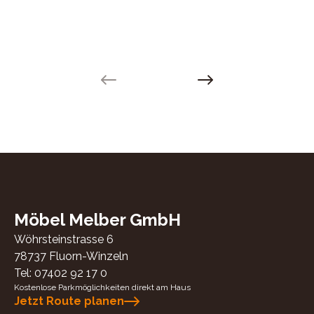
Previous slide
Next slide
Möbel Melber GmbH
Wöhrsteinstrasse 6
78737
Fluorn-Winzeln
Tel:
07402 92 17 0
Kostenlose Parkmöglichkeiten direkt am Haus
Jetzt Route planen