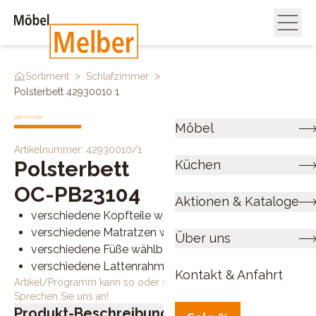
>
>
>
Sortiment
Schlafzimmer
Betten
Polsterbett 42930010 1
Möbel
Artikelnummer:
42930010/1
Polsterbett
Küchen
OC-PB23104
Aktionen & Kataloge
verschiedene Kopfteile wählbar
verschiedene Matratzen wählbar
Über uns
verschiedene Füße wählbar
verschiedene Lattenrahmen wählbar
Kontakt & Anfahrt
Artikel/Programm kann so oder so ähnlich bestellt werden.
Sprechen Sie uns an!
Produkt-Beschreibung