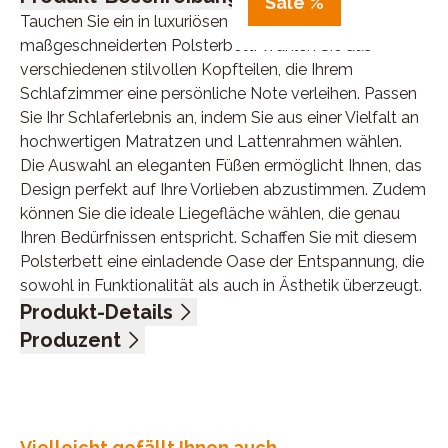
Sale %
Tauchen Sie ein in luxuriösen Komfort mit unserem
maßgeschneiderten Polsterbett. Wählen Sie aus
verschiedenen stilvollen Kopfteilen, die Ihrem
Schlafzimmer eine persönliche Note verleihen. Passen
Sie Ihr Schlaferlebnis an, indem Sie aus einer Vielfalt an
hochwertigen Matratzen und Lattenrahmen wählen.
Die Auswahl an eleganten Füßen ermöglicht Ihnen, das
Design perfekt auf Ihre Vorlieben abzustimmen. Zudem
können Sie die ideale Liegefläche wählen, die genau
Ihren Bedürfnissen entspricht. Schaffen Sie mit diesem
Polsterbett eine einladende Oase der Entspannung, die
sowohl in Funktionalität als auch in Ästhetik überzeugt.
Produkt-Details
Velours, Nutzschicht 95 % Polyester, 5 % Nylon,
Produzent
Grundschicht 100 % Polyester, Farbe silver, Kopfteil
Name: Oschmann Comfortbetten GmbH & Co.KG
Rücken unecht, Metallfüße schwarz, Lattenrahmen mit
Anschrift: Diepenauer Heide 1, 31603 Diepenau,
Fußteil aufklappbar für Bettkastenzugänglichkeit,
Deutschland
Unterbau glatt, Matratzen 5-Zonen Taschenfederkern
E-Mail-Adresse: info@oschmann-betten.de
Vielleicht gefällt Ihnen auch...