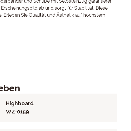
Federbänder und Schübe mit Selbsteinzug garantieren
scheinungsbild ab und sorgt für Stabilität. Diese
. Erleben Sie Qualität und Ästhetik auf höchstem
elbsteinzug, Rahmenkufen aus geschwärztem Roheisen,
ieben
Highboard
WZ-0159