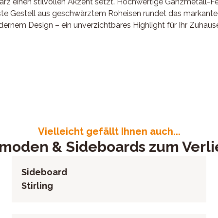
warz einen stilvollen Akzent setzt. Hochwertige Ganzmetall-
e Gestell aus geschwärztem Roheisen rundet das markante Er
ernem Design – ein unverzichtbares Highlight für Ihr Zuhause
f in Vintage schwarz, Ganzmetall-Federbänder, Schübe mit S
d
3971
Vielleicht gefällt Ihnen auch...
oden & Sideboards zum Verl
Sideboard
Stirling