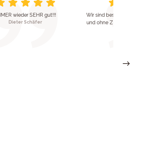
MER wieder SEHR gut!!!
Wir sind bestens berat
Dieter Schäfer
und ohne Zeitdruck wur
eingega
Rolf Sch
Next sl