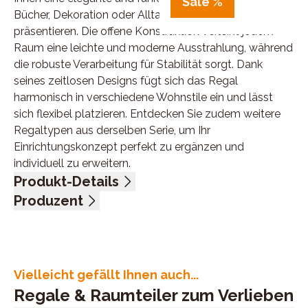
Sale %
Bücher, Dekoration oder Alltagsgegenstände stilvoll zu
präsentieren. Die offene Konstruktion verleiht jedem
Raum eine leichte und moderne Ausstrahlung, während
die robuste Verarbeitung für Stabilität sorgt. Dank
seines zeitlosen Designs fügt sich das Regal
harmonisch in verschiedene Wohnstile ein und lässt
sich flexibel platzieren. Entdecken Sie zudem weitere
Regaltypen aus derselben Serie, um Ihr
Einrichtungskonzept perfekt zu ergänzen und
individuell zu erweitern.
Produkt-Details
Wildeiche massiv, natur geölt, Schwarzstahl, 6 Böden,
Produzent
offen, BHT ca. 80/198/40 cm
Name: Pure Natur, Infantil GmbH - Wohnglücklich
Anschrift: Marie-Curie-Str. 1, 72202 Nagold,
Deutschland
E-Mail-Adresse: info@imc-nagold.de
Vielleicht gefällt Ihnen auch...
UID (Umsatzsteuer-Identifikationsnummer): DE
Regale & Raumteiler zum Verlieben
265279207