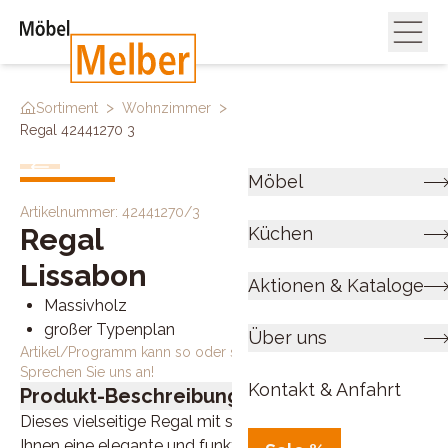
>
>
>
Sortiment
Wohnzimmer
Regale & Raumteiler
Regal 42441270 3
Möbel
Artikelnummer:
42441270/3
Regal
Küchen
Lissabon
Aktionen & Kataloge
Massivholz
großer Typenplan
Über uns
Artikel/Programm kann so oder so ähnlich bestellt werden.
Sprechen Sie uns an!
Kontakt & Anfahrt
Produkt-Beschreibung
Dieses vielseitige Regal mit sechs offenen Böden bietet
Ihnen eine elegante und funktionale Möglichkeit,